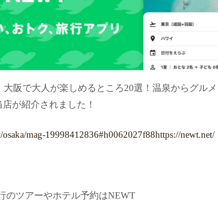
年】大阪で大人が楽しめるところ20選！温泉からグル
当店が紹介されました！
/jpn/osaka/mag-19998412836#h0062027f88
https://newt.net/
行のツアーやホテル予約はNEWT